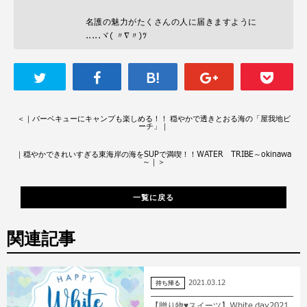
名護の魅力がたくさんの人に届きますように
.....ヾ( 〃∇〃)ﾂ
＜
｜バーベキューにキャンプも楽しめる！！ 穏やかで透きとおる海の「屋我地ビ
ーチ」｜
｜穏やかできれいすぎる東海岸の海をSUPで満喫！！WATER TRIBE～okinawa
～｜
＞
一覧に戻る
関連記事
2021.03.12
持ち帰る
【贈り物♥スイーツ】White day2021