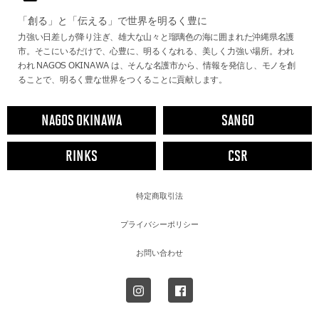
「創る」と「伝える」で世界を明るく豊に
力強い日差しが降り注ぎ、雄大な山々と瑠璃色の海に囲まれた沖縄県名護
市。そこにいるだけで、心豊に、明るくなれる、美しく力強い場所。われ
われ NAGOS OKINAWA は、そんな名護市から、情報を発信し、モノを創
ることで、明るく豊な世界をつくることに貢献します。
NAGOS OKINAWA
SANGO
RINKS
CSR
特定商取引法
プライバシーポリシー
お問い合わせ