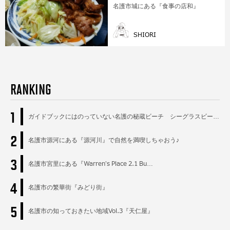
名護市城にある『食事の店和』
SHIORI
RANKING
1
ガイドブックにはのっていない名護の秘蔵ビーチ シーグラスビー…
2
名護市源河にある『源河川』で自然を満喫しちゃおう♪
3
名護市宮里にある『Warren’s Place 2.1 Bu…
4
名護市の繁華街『みどり街』
5
名護市の知っておきたい地域Vol.3『天仁屋』