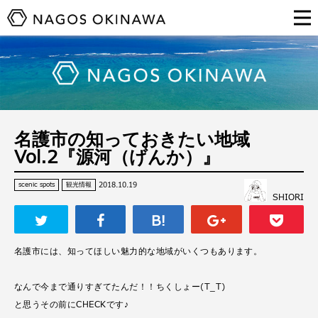
名護市の知っておきたい地域
Vol.2『源河（げんか）』
2018.10.19
scenic spots
観光情報
SHIORI
名護市には、知ってほしい魅力的な地域がいくつもあります。
なんで今まで通りすぎてたんだ！！ちくしょー(T_T)
と思うその前にCHECKです♪