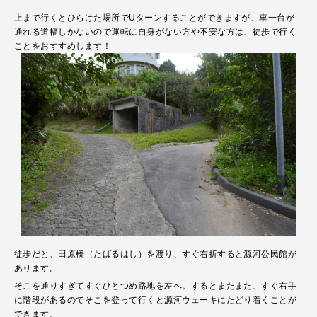
上まで行くとひらけた場所でUターンすることができますが、車一台が
通れる道幅しかないので運転に自身がない方や不安な方は、徒歩で行く
ことをおすすめします！
徒歩だと、田原橋（たばるはし）を渡り、すぐ右折すると源河公民館が
あります。
そこを通りすぎてすぐひとつめ路地を左へ。するとまたまた、すぐ右手
に階段があるのでそこを登って行くと源河ウェーキにたどり着くことが
できます。