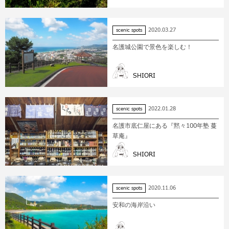
2020.03.27
scenic spots
名護城公園で景色を楽しむ！
SHIORI
2022.01.28
scenic spots
名護市底仁屋にある『黙々100年塾 蔓
草庵』
SHIORI
2020.11.06
scenic spots
安和の海岸沿い