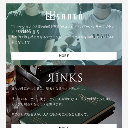
”ファッションで名護の自然を守る”がコンセプトのアーバンサーフブラン
ド「SANGO」
都会的で海を感じさせるデザインが、リラックス感を演出しカジュアルに
着こなせます。
MORE
日々の生活が少し豊に、明るくなるモノを世の中に。
持っていることで、使うことで、心が豊になり、日々の生活が少し楽し
く、少し明るくなるモノを創ります。
その少しの明るさが、大きな明かりになること願って。