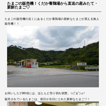
たまごの販売機！くだか養鶏場から直送の産みたて・
新鮮たまご♡
たまごの販売機の近くにあるくだか養鶏場の新鮮なたまごが買える無人
販売機！！
お伺いした15時頃には、ほとんど売り切れ状態。ヮ(ﾟдﾟ)ォ!
販売されているたまごは、前日か当日にとれた新鮮なたまご♡！