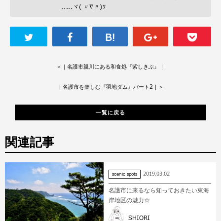
.....ヾ( 〃∇〃)ﾂ
＜
｜名護市親川にある和食処『紫しきぶ』｜
｜名護市を楽しむ『羽地ダム』パート2｜
＞
一覧に戻る
関連記事
2019.03.02
scenic spots
名護市に来るなら知っておきたい東海
岸地区の魅力☆
SHIORI