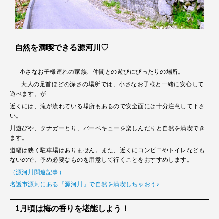
自然を満喫できる源河川♡
小さなお子様連れの家族、仲間との遊びにぴったりの場所。
大人の足首ほどの深さの場所では、小さなお子様と一緒に安心して
遊べます。が
近くには、滝が流れている場所もあるので安全面には十分注意して下さ
い。
川遊びや、タナガーとり、バーベキューを楽しんだりと自然を満喫でき
ます。
道幅は狭く駐車場はありません。また、近くにコンビニやトイレなども
ないので、予め必要なものを用意して行くことをおすすめします。
（源河川関連記事）
名護市源河にある『源河川』で自然を満喫しちゃおう♪
1
月頃は梅の香りを堪能しよう！