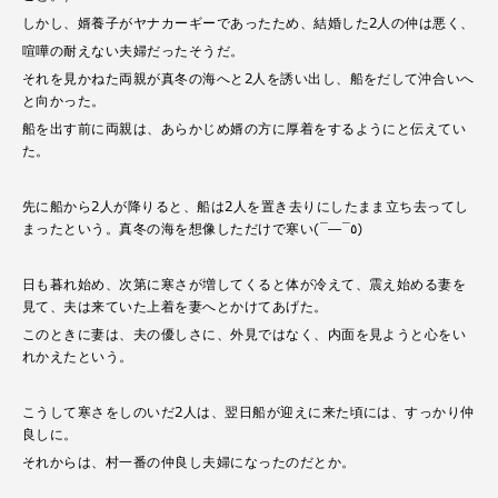
しかし、婿養子がヤナカーギーであったため、結婚した2人の仲は悪く、
喧嘩の耐えない夫婦だったそうだ。
それを見かねた両親が真冬の海へと2人を誘い出し、船をだして沖合いへ
と向かった。
船を出す前に両親は、あらかじめ婿の方に厚着をするようにと伝えてい
た。
先に船から2人が降りると、船は2人を置き去りにしたまま立ち去ってし
まったという。真冬の海を想像しただけで寒い(¯―¯٥)
日も暮れ始め、次第に寒さが増してくると体が冷えて、震え始める妻を
見て、夫は来ていた上着を妻へとかけてあげた。
このときに妻は、夫の優しさに、外見ではなく、内面を見ようと心をい
れかえたという。
こうして寒さをしのいだ2人は、翌日船が迎えに来た頃には、すっかり仲
良しに。
それからは、村一番の仲良し夫婦になったのだとか。