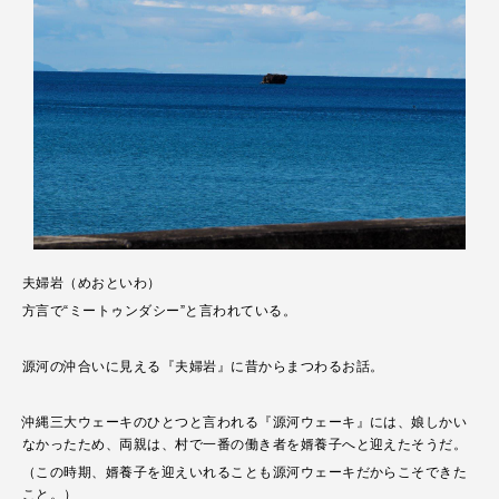
夫婦岩（めおといわ）
方言で“ミートゥンダシー”と言われている。
源河の沖合いに見える『夫婦岩』に昔からまつわるお話。
沖縄三大ウェーキのひとつと言われる『源河ウェーキ』には、娘しかい
なかったため、両親は、村で一番の働き者を婿養子へと迎えたそうだ。
（この時期、婿養子を迎えいれることも源河ウェーキだからこそできた
こと。）