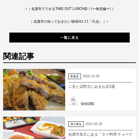
＜
｜名護市でできるTAKE OUT LUNCH⑥！(〜食堂編〜)｜
｜名護市の知っておきたい地域Vol.11『久志』｜
＞
一覧に戻る
関連記事
2020.10.30
飲食店
二見と辺野古にあるお店5選
SHIORI
2021.05.28
持ち帰る
名護市為又にある『タイ料理 チョーク