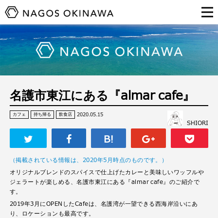
名護市東江にある『almar cafe』
2020.05.15
カフェ
持ち帰る
飲食店
SHIORI
（掲載されている情報は、2020年5月時点のものです。）
オリジナルブレンドのスパイスで仕上げたカレーと美味しいワッフルや
ジェラートが楽しめる、名護市東江にある『almar cafe』のご紹介で
す。
2019年3月にOPENしたCafeは、名護湾が一望できる西海岸沿いにあ
り、ロケーションも最高です。