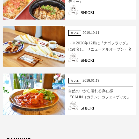
ディー』
SHIORI
2019.10.11
カフェ
（※2020年12月に『ナゴフラッグ』
に改名し、リニューアルオープン）名
護市宇茂佐にある『SUNNY…
SHIORI
2018.01.19
カフェ
自然の中から溢れる存在感
『CALiN（カラン）カフェ+ザッカ』
SHIORI