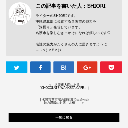
この記事を書いた人：SHIORI
ライターのSHIORIです。
沖縄県北部に位置する名護市の魅力を
「深掘り」発信しています。
名護市を楽しむきっかけになれば嬉しいです♡
名護の魅力がたくさんの人に届きますように
.....ヾ( 〃∇〃)ﾂ
＜
｜名護市大南にある
『CHOCOLATE WANKSTA CAFE』｜
｜名護市営市場の路地裏で出会った
魅力満載のお店（北棟）｜
＞
一覧に戻る