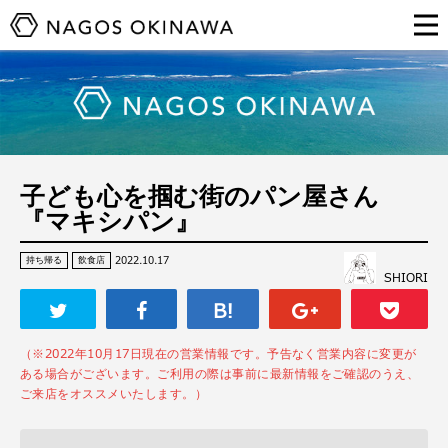
子ども心を掴む街のパン屋さん
『マキシパン』
2022.10.17
持ち帰る
飲食店
SHIORI
（※2022年10月17日現在の営業情報です。予告なく営業内容に変更が
ある場合がございます。ご利用の際は事前に最新情報をご確認のうえ、
ご来店をオススメいたします。）