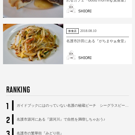
れるカフェ『Good morning 真喜屋』
SHIORI
2018.08.10
飲食店
名護市許田にある『がちまやぁ食堂』
SHIORI
RANKING
1
ガイドブックにはのっていない名護の秘蔵ビーチ シーグラスビー…
2
名護市源河にある『源河川』で自然を満喫しちゃおう♪
3
名護市の繁華街『みどり街』