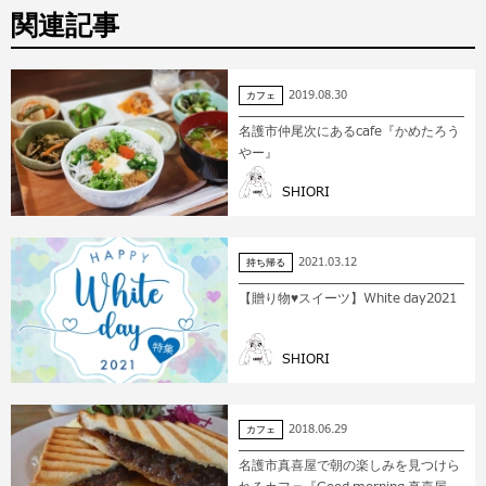
関連記事
2019.08.30
カフェ
名護市仲尾次にあるcafe『かめたろう
やー』
SHIORI
2021.03.12
持ち帰る
【贈り物♥スイーツ】White day2021
SHIORI
2018.06.29
カフェ
名護市真喜屋で朝の楽しみを見つけら