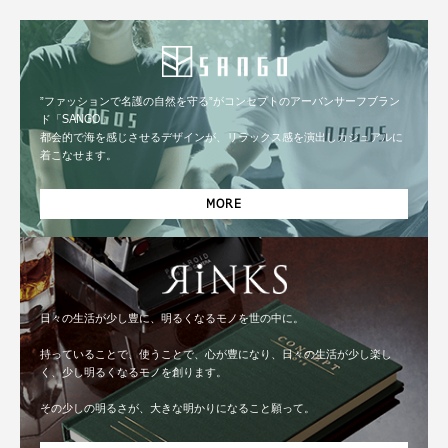
”ファッションで名護の自然を守る”がコンセプトのアーバンサーフブラン
ド「SANGO」
都会的で海を感じさせるデザインが、リラックス感を演出しカジュアルに
着こなせます。
MORE
日々の生活が少し豊に、明るくなるモノを世の中に。
持っていることで、使うことで、心が豊になり、日々の生活が少し楽し
く、少し明るくなるモノを創ります。
その少しの明るさが、大きな明かりになること願って。