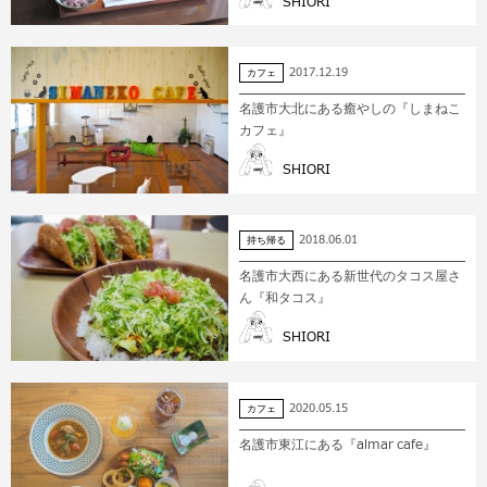
SHIORI
2017.12.19
カフェ
名護市大北にある癒やしの『しまねこ
カフェ』
SHIORI
2018.06.01
持ち帰る
名護市大西にある新世代のタコス屋さ
ん『和タコス』
SHIORI
2020.05.15
カフェ
名護市東江にある『almar cafe』