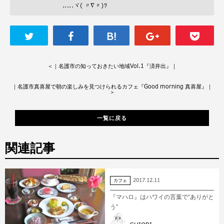
.....ヾ( 〃∇〃)ﾂ
＜
｜名護市の知っておきたい地域Vol.1『済井出』｜
｜名護市真喜屋で朝の楽しみを見つけられるカフェ『Good morning 真喜屋』｜
＞
一覧に戻る
関連記事
2017.12.11
カフェ
『マハロ』はハワイの言葉で“ありがと
う”