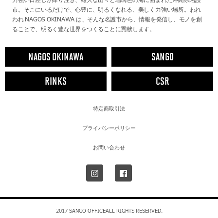
力強い日差しが降り注ぎ、雄大な山々と瑠璃色の海に囲まれた沖縄県名護
市。そこにいるだけで、心豊に、明るくなれる、美しく力強い場所。われ
われ NAGOS OKINAWA は、そんな名護市から、情報を発信し、モノを創
ることで、明るく豊な世界をつくることに貢献します。
NAGOS OKINAWA
SANGO
RINKS
CSR
特定商取引法
プライバシーポリシー
お問い合わせ
2017 SANGO OFFICEALL RIGHTS RESERVED.