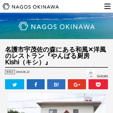
名護市宇茂佐の森にある和風✕洋風
のレストラン『やんばる厨房
Kishi（キシ）』
2018.06.22
飲食店
SHIORI