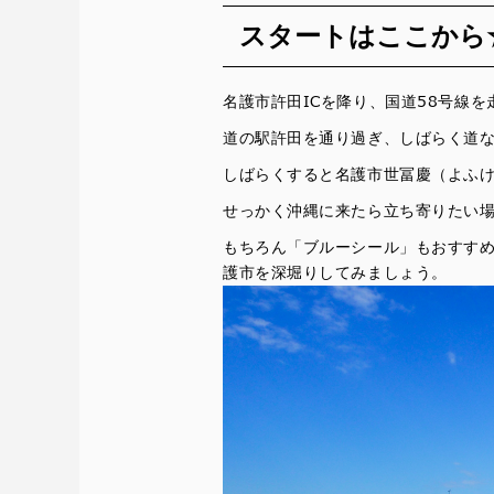
スタートはここから
名護市許田ICを降り、国道58号線を走
道の駅許田を通り過ぎ、しばらく道
しばらくすると名護市世冨慶（よふ
せっかく沖縄に来たら立ち寄りたい
もちろん「ブルーシール」もおすす
護市を深堀りしてみましょう。