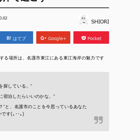
0.02
SHIORI
はてブ
Google+
Pocket
ご紹介する場所は、名護市東江にある東江海岸の魅力です
を探している。”
に宿泊したらいいのかな。”
？”と、名護市のことを今思っているあなた
す(｡･･｡)