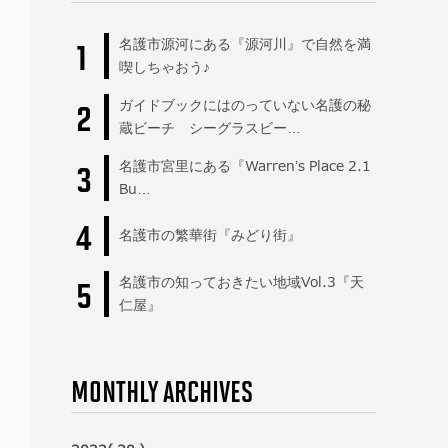
1
名護市源河にある『源河川』で自然を満
喫しちゃおう♪
2
ガイドブックにはのっていない名護の秘
蔵ビーチ シーグラスビー…
3
名護市宮里にある『Warren’s Place 2.1
Bu…
4
名護市の繁華街『みどり街』
5
名護市の知っておきたい地域Vol.3『天
仁屋』
MONTHLY ARCHIVES