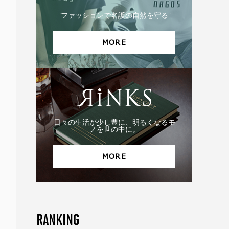
”ファッションで名護の自然を守る”
MORE
日々の生活が少し豊に、明るくなるモ
ノを世の中に。
MORE
RANKING